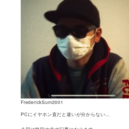
FrederickSum2001
PCにイヤホン直だと違いが分からない…