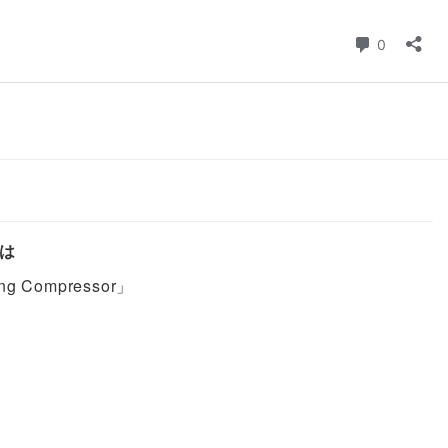
とは
ing Compressor」