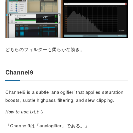
どちらのフィルターも柔らかな効き。
Channel9
Channel9 is a subtle ‘analogifier’ that applies saturation
boosts, subtle highpass filtering, and slew clipping.
How to use.txtより
『Channel9は「analogifier」である。』