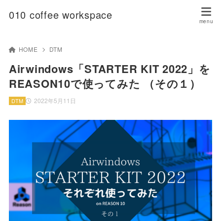
010 coffee workspace
HOME
DTM
Airwindows「STARTER KIT 2022」を
REASON10で使ってみた （その１）
2022年5月11日
DTM