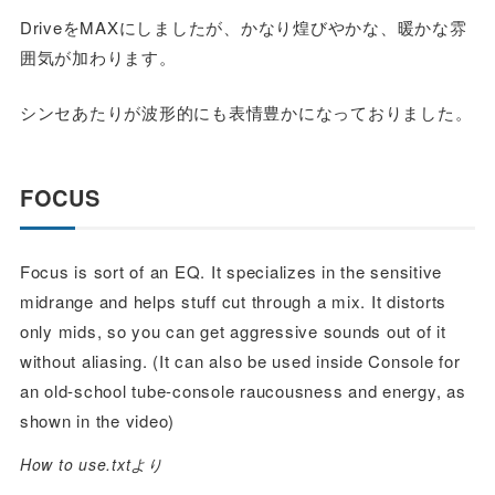
DriveをMAXにしましたが、かなり煌びやかな、暖かな雰
囲気が加わります。
シンセあたりが波形的にも表情豊かになっておりました。
FOCUS
Focus is sort of an EQ. It specializes in the sensitive
midrange and helps stuff cut through a mix. It distorts
only mids, so you can get aggressive sounds out of it
without aliasing. (It can also be used inside Console for
an old-school tube-console raucousness and energy, as
shown in the video)
How to use.txtより