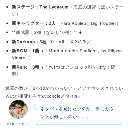
新ステージ：The Lycaeum
（海底の遺跡っぽいステー
ジ）
新キャラクター：2人
（Para KooleoとBig Troubler）
**新武器：2種（ないし10種）**🤷
新Darkana：3種
（0・VIII・XIXの3つ）
新BGM：1曲
（「Murder on the Seafloor」by Filippo
Vicarelli）
新Relic：3種
（うち1つはアンロック型ではなく隠し
型）
武器の数が「2か10かわからない」とアナウンスされてい
るのが相変わらずのponcleスタイル。
ネタバレを避けたいのか、単にカウ
ントが難しいのか……。
010コーヒー