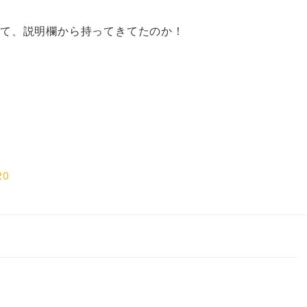
示って、説明欄から持ってきてたのか！
20