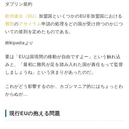
ダブリン規約
欧州連合（EU）
加盟国といくつかのEU非加盟国における
難民
の
アサイラム
申請の処理をどの国が受け持つのかにつ
いての規則を定めたものである。
Wikipediaより
要は「EUは国境間の移動が自由ですよー」という触れ込
みと、「最初に難民が足を踏み入れた国が責任もって監督
しましょうね」という決まりがあったのだ。
これがどう影響するのか、カゴシマニア的にはちょっとわ
からぬが…
現行EUの抱える問題