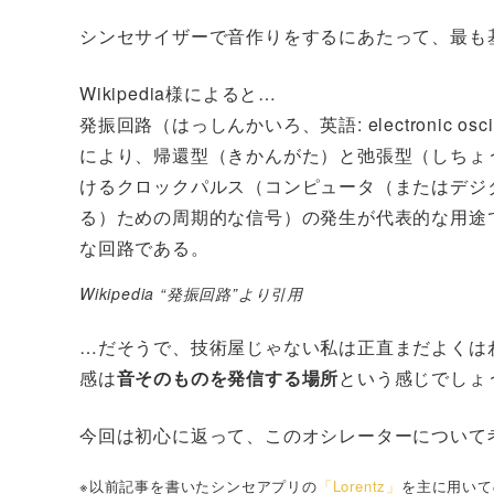
シンセサイザーで音作りをするにあたって、最も
Wikipedia様によると…
発振回路（はっしんかいろ、英語: electronic 
により、帰還型（きかんがた）と弛張型（しちょ
けるクロックパルス（コンピュータ（またはデジ
る）ための周期的な信号）の発生が代表的な用途
な回路である。
Wikipedia “発振回路”より引用
…だそうで、技術屋じゃない私は正直まだよくは
感は
音そのものを発信する場所
という感じでしょ
今回は初心に返って、このオシレーターについて
※以前記事を書いたシンセアプリの
「Lorentz」
を主に用いて