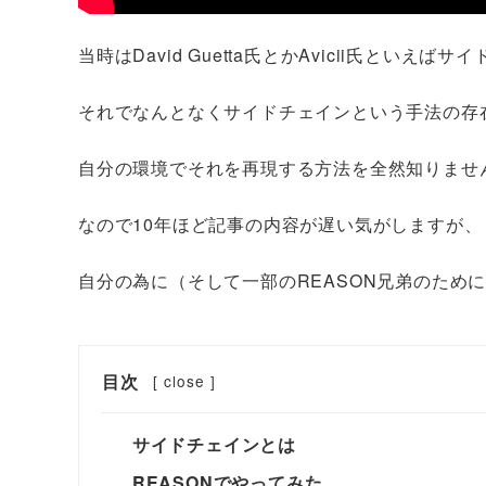
当時はDavid Guetta氏とかAvicii氏とい
それでなんとなくサイドチェインという手法の存
自分の環境でそれを再現する方法を全然知りませ
なので10年ほど記事の内容が遅い気がしますが、
自分の為に（そして一部のREASON兄弟のため
目次
[
close
]
サイドチェインとは
REASONでやってみた