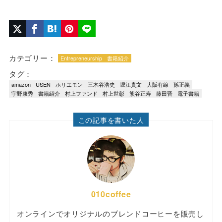
カテゴリー：
Entrepreneurship
書籍紹介
タグ：
amazon
USEN
ホリエモン
三木谷浩史
堀江貴文
大阪有線
孫正義
宇野康秀
書籍紹介
村上ファンド
村上世彰
熊谷正寿
藤田晋
電子書籍
この記事を書いた人
010coffee
オンラインでオリジナルのブレンドコーヒーを販売し