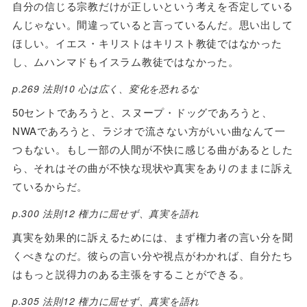
自分の信じる宗教だけが正しいという考えを否定している
んじゃない。間違っていると言っているんだ。思い出して
ほしい。イエス・キリストはキリスト教徒ではなかった
し、ムハンマドもイスラム教徒ではなかった。
p.269 法則10 心は広く、変化を恐れるな
50セントであろうと、スヌープ・ドッグであろうと、
NWAであろうと、ラジオで流さない方がいい曲なんて一
つもない。もし一部の人間が不快に感じる曲があるとした
ら、それはその曲が不快な現状や真実をありのままに訴え
ているからだ。
p.300 法則12 権力に屈せず、真実を語れ
真実を効果的に訴えるためには、まず権力者の言い分を聞
くべきなのだ。彼らの言い分や視点がわかれば、自分たち
はもっと説得力のある主張をすることができる。
p.305 法則12 権力に屈せず、真実を語れ