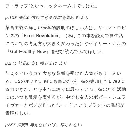
ブ・ラップ”というニックネームまでつけた。
p.159 法則6 信頼できる仲間を集める より
菜食主義の詳しい医学的説明のほしい人は、ジョン・ロビ
ンズの『Food Revolution』（私はこの本を読んで食生活
についての考え方が大きく変わった）やゲイリー・ナルの
『Get Healthy Now』をぜひ読んでみてほしい。
p.215 法則8 良い種をまけ より
与えるという点で大きな影響を受けた人物がもう一人い
る。U2のボノだ。前にも書いたが、彼の参加したLive8に
協力できたことを本当に誇りに思っている。彼の社会活動
にはいつも敬意を表するが、中でも友人のボビー・シュラ
イヴァーとボノが作った“レッド”というブランドの発想が
素晴らしい。
p237 法則9 与えなければ、得られない